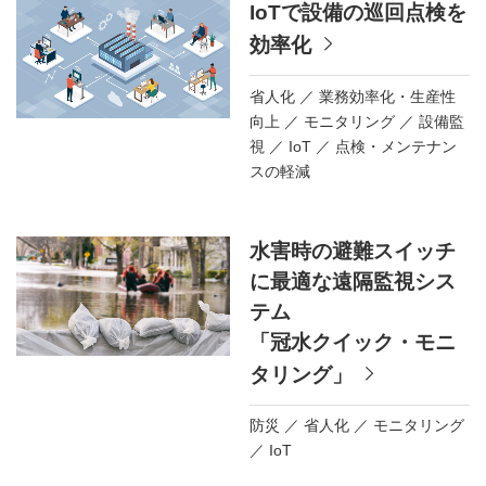
IoTで設備の巡回点検を
効率化
省人化
業務効率化・生産性
向上
モニタリング
設備監
視
IoT
点検・メンテナン
スの軽減
水害時の避難スイッチ
に最適な遠隔監視シス
テム
「冠水クイック・モニ
タリング」
防災
省人化
モニタリング
IoT