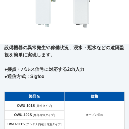
設備機器の異常発生や稼働状況、浸水・冠水などの遠隔監
視を簡単に実現します。
●接点・パルス信号に対応する2ch入力
●通信方式：Sigfox
製品名
価格
OWU-101S
[電池タイプ]
OWU-102S
オープン価格
[外部電源タイプ]
OWU-111S
[アンテナ内蔵],[電池タイプ]