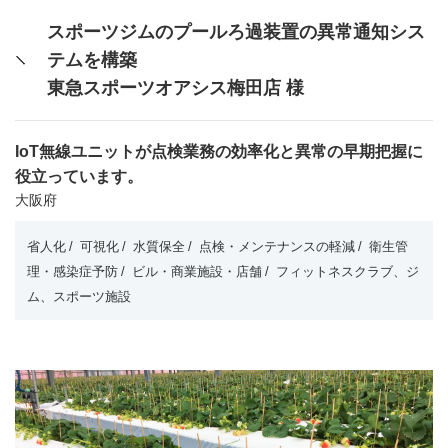
スポーツジムのプールろ過装置の異常通知シス
テムを構築
東急スポーツオアシス梅田店 様
IoT無線ユニットが点検業務の効率化と異常の早期把握に
役立っています。
大阪府
省人化
可視化
水質保全
点検・メンテナンスの軽減
衛生管
理・感染症予防
ビル・商業施設・店舗
フィットネスクラブ、ジ
ム、スポーツ施設