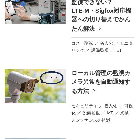
監視できない？
LTE-M・Sigfox対応機
器への切り替えでかん
たん解決
コスト削減
省人化
モニタ
リング
設備監視
IoT
ローカル管理の監視カ
メラ異常を自動通知す
る方法
セキュリティ
省人化
可視
化
設備監視
IoT
点検・
メンテナンスの軽減