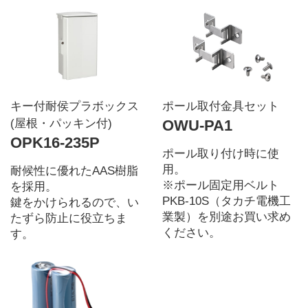
キー付耐侯プラボックス
ポール取付金具セット
(屋根・パッキン付)
OWU-PA1
OPK16-235P
ポール取り付け時に使
用。
耐候性に優れたAAS樹脂
※ポール固定用ベルト
を採用。
PKB-10S（タカチ電機工
鍵をかけられるので、い
業製）を別途お買い求め
たずら防止に役立ちま
ください。
す。