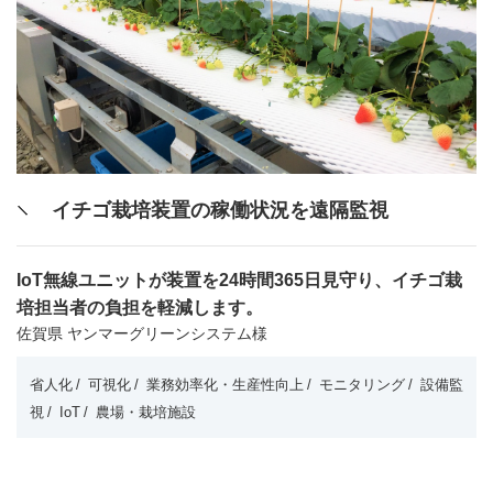
イチゴ栽培装置の稼働状況を遠隔監視
IoT無線ユニットが装置を24時間365日見守り、イチゴ栽
培担当者の負担を軽減します。
佐賀県 ヤンマーグリーンシステム様
省人化
可視化
業務効率化・生産性向上
モニタリング
設備監
視
IoT
農場・栽培施設