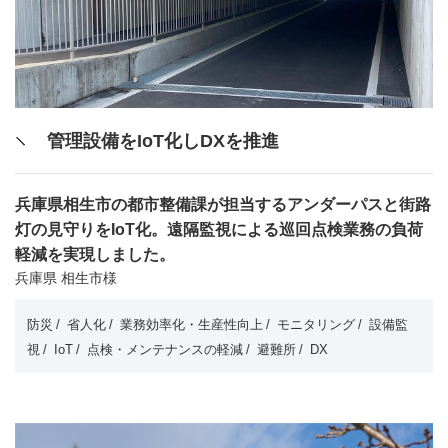
管理設備をIoT化しDXを推進
兵庫県相生市の都市整備課が担当するアンダーパスと街路
灯の見守りをIoT化。遠隔監視による巡回点検業務の負荷
軽減を実現しました。
兵庫県 相生市様
防災
省人化
業務効率化・生産性向上
モニタリング
設備監
視
IoT
点検・メンテナンスの軽減
避難所
DX