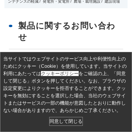
ンテナンスの軽減
発電所・変電所
農場・栽培施設
建設現場
製品に関するお問い合わ
せ
当サイトではウェブサイトのサービス向上や利便性向上の
1
. 当社の
個人情報保護方針
に同意の上、お問合せください。
必須
ためにクッキー（Cookie）を使用しています。当サイトの
同意する
利用にあたっては
クッキーポリシー
をご確認の上、「同意
して閉じる」ボタンを押してください。なお、ブラウザの
2
. 該当するものをご選択ください。
必須
設定変更によりクッキーを拒否することができます。クッ
価格・購入先などの相談
キーを無効にすることを選択した場合、当社のウェブサイ
デモ機貸出依頼
トまたはサービスの一部の機能が意図したとおりに動作し
製品・サービスの仕様
ない場合がありますので、あらかじめご了承ください。
故障・修理のお問い合わせ
その他
同意して閉じる
3
. お問い合わせ内容