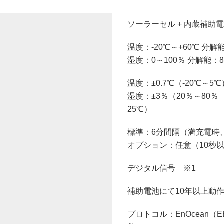
ソーラーセル + 内蔵補助
温度：-20℃～+60℃ 分解能
湿度：0～100％ 分解能：8b
温度：±0.7℃（-20℃～5℃
湿度：±3％（20％～80
25℃）
標準：6分間隔（満充電時
オプション：任意（10秒以
デジタル信号 ※1
補助電池にて10年以上動
プロトコル：EnOcean（E