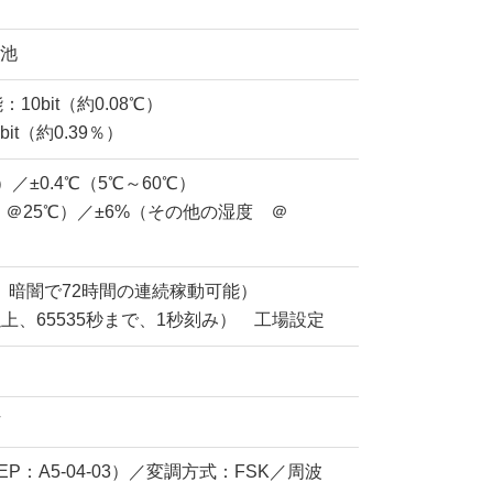
電池
：10bit（約0.08℃）
it（約0.39％）
）／±0.4℃（5℃～60℃）
％ ＠25℃）／±6%（その他の湿度 ＠
、暗闇で72時間の連続稼動可能）
上、65535秒まで、1秒刻み） 工場設定
作
EP：A5-04-03）／変調方式：FSK／周波