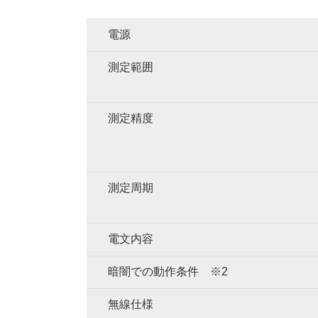
電源
測定範囲
測定精度
測定周期
電文内容
暗闇での動作条件 ※2
無線仕様