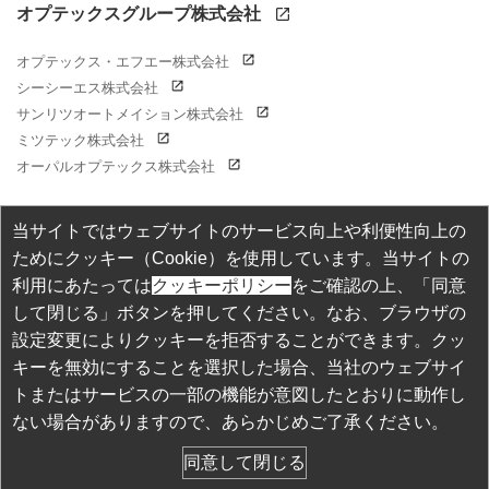
オプテックスグループ株式会社
オプテックス・エフエー株式会社
シーシーエス株式会社
サンリツオートメイション株式会社
ミツテック株式会社
オーパルオプテックス株式会社
当サイトではウェブサイトのサービス向上や利便性向上の
ためにクッキー（Cookie）を使用しています。当サイトの
個人情報保護方針
利用にあたっては
クッキーポリシー
をご確認の上、「同意
して閉じる」ボタンを押してください。なお、ブラウザの
当サイトご利用上の注意
設定変更によりクッキーを拒否することができます。クッ
商標・登録商標について
キーを無効にすることを選択した場合、当社のウェブサイ
トまたはサービスの一部の機能が意図したとおりに動作し
ない場合がありますので、あらかじめご了承ください。
Copyright ©
2026 OPTEX CO., LTD.
同意して閉じる