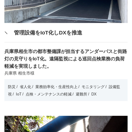
管理設備をIoT化しDXを推進
兵庫県相生市の都市整備課が担当するアンダーパスと街路
灯の見守りをIoT化。遠隔監視による巡回点検業務の負荷
軽減を実現しました。
兵庫県 相生市様
防災
省人化
業務効率化・生産性向上
モニタリング
設備監
視
IoT
点検・メンテナンスの軽減
避難所
DX