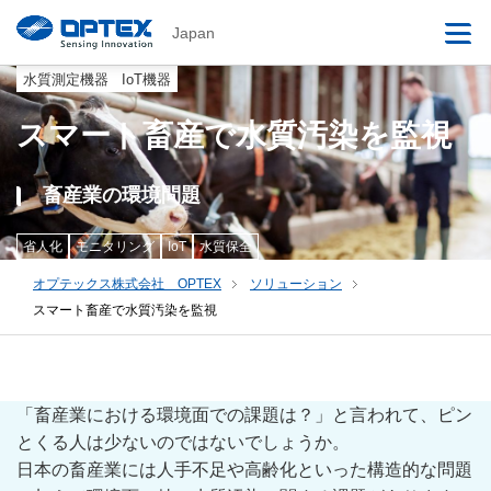
Japan
水質測定機器
IoT機器
スマート畜産で水質汚染を監視
畜産業の環境問題
省人化
モニタリング
IoT
水質保全
オプテックス株式会社 OPTEX
ソリューション
スマート畜産で水質汚染を監視
「畜産業における環境面での課題は？」と言われて、ピン
とくる人は少ないのではないでしょうか。
日本の畜産業には人手不足や高齢化といった構造的な問題