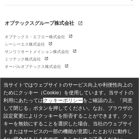
オプテックスグループ株式会社
オプテックス・エフエー株式会社
シーシーエス株式会社
サンリツオートメイション株式会社
ミツテック株式会社
オーパルオプテックス株式会社
当サイトではウェブサイトのサービス向上や利便性向上の
ためにクッキー（Cookie）を使用しています。当サイトの
個人情報保護方針
利用にあたっては
クッキーポリシー
をご確認の上、「同意
して閉じる」ボタンを押してください。なお、ブラウザの
当サイトご利用上の注意
設定変更によりクッキーを拒否することができます。クッ
商標・登録商標について
キーを無効にすることを選択した場合、当社のウェブサイ
トまたはサービスの一部の機能が意図したとおりに動作し