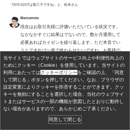
「OVS-02GTは第三子ですね」と、松本さん
Matsumoto
現在はお取引先様に評価いただいている状況です。
なかなかすぐに結果はでないので、数か月運用して
必要あればカイゼンを繰り返します。ただ本音でい
うとできれば一発で終わらせたいですね。お客様の
ためにも、担当営業のためにも。
当サイトではウェブサイトのサービス向上や利便性向上の
ためにクッキー（Cookie）を使用しています。当サイトの
利用にあたっては
クッキーポリシー
をご確認の上、「同意
他にもオプテックスのセンサーは、車両検知センサ
して閉じる」ボタンを押してください。なお、ブラウザの
ーに限らず現場の特異な状況に合わせて設定する必
設定変更によりクッキーを拒否することができます。クッ
要が出る場合があります。難しい案件では、営業の
キーを無効にすることを選択した場合、当社のウェブサイ
方たちに現場でデータを取って来ていただいて、そ
トまたはサービスの一部の機能が意図したとおりに動作し
れを解析して設定へのアドバイスを行うこともあり
ない場合がありますので、あらかじめご了承ください。
ます。このように営業も開発も連携して、満足いた
同意して閉じる
だける現場を増やすために日々努力を重ねていま
す。