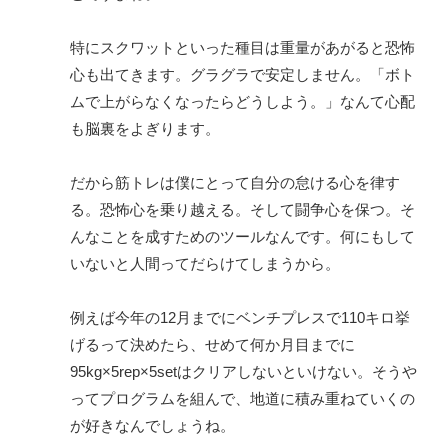
特にスクワットといった種目は重量があがると恐怖
心も出てきます。グラグラで安定しません。「ボト
ムで上がらなくなったらどうしよう。」なんて心配
も脳裏をよぎります。
だから筋トレは僕にとって自分の怠ける心を律す
る。恐怖心を乗り越える。そして闘争心を保つ。そ
んなことを成すためのツールなんです。何にもして
いないと人間ってだらけてしまうから。
例えば今年の12月までにベンチプレスで110キロ挙
げるって決めたら、せめて何か月目までに
95kg×5rep×5setはクリアしないといけない。そうや
ってプログラムを組んで、地道に積み重ねていくの
が好きなんでしょうね。