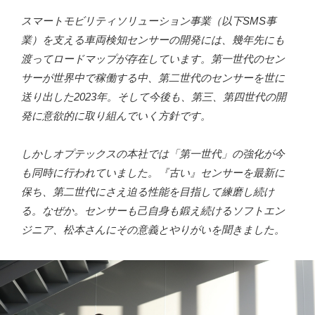
スマートモビリティソリューション事業（以下SMS事
業）を支える車両検知センサーの開発には、幾年先にも
渡ってロードマップが存在しています。第一世代のセン
サーが世界中で稼働する中、第二世代のセンサーを世に
送り出した2023年。そして今後も、第三、第四世代の開
発に意欲的に取り組んでいく方針です。
しかしオプテックスの本社では「第一世代」の強化が今
も同時に行われていました。『古い』センサーを最新に
保ち、第二世代にさえ迫る性能を目指して練磨し続け
る。なぜか。センサーも己自身も鍛え続けるソフトエン
ジニア、松本さんにその意義とやりがいを聞きました。