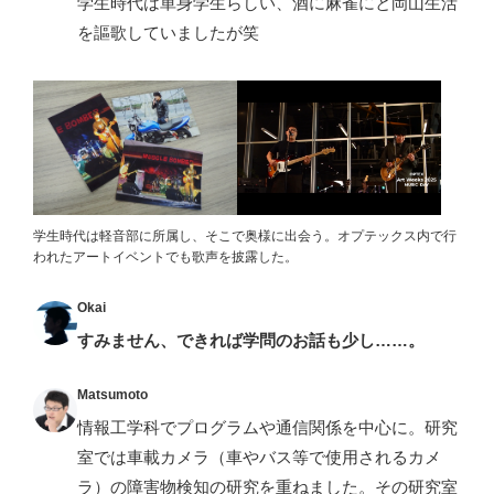
学生時代は単身学生らしい、酒に麻雀にと岡山生活
を謳歌していましたが笑
学生時代は軽音部に所属し、そこで奥様に出会う。オプテックス内で行
われたアートイベントでも歌声を披露した。
Okai
すみません、できれば学問のお話も少し……。
Matsumoto
情報工学科でプログラムや通信関係を中心に。研究
室では車載カメラ（車やバス等で使用されるカメ
ラ）の障害物検知の研究を重ねました。その研究室