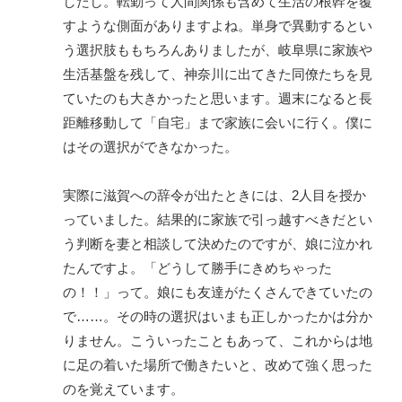
したし。転勤って人間関係も含めて生活の根幹を覆
すような側面がありますよね。単身で異動するとい
う選択肢ももちろんありましたが、岐阜県に家族や
生活基盤を残して、神奈川に出てきた同僚たちを見
ていたのも大きかったと思います。週末になると長
距離移動して「自宅」まで家族に会いに行く。僕に
はその選択ができなかった。
実際に滋賀への辞令が出たときには、2人目を授か
っていました。結果的に家族で引っ越すべきだとい
う判断を妻と相談して決めたのですが、娘に泣かれ
たんですよ。「どうして勝手にきめちゃった
の！！」って。娘にも友達がたくさんできていたの
で……。その時の選択はいまも正しかったかは分か
りません。こういったこともあって、これからは地
に足の着いた場所で働きたいと、改めて強く思った
のを覚えています。