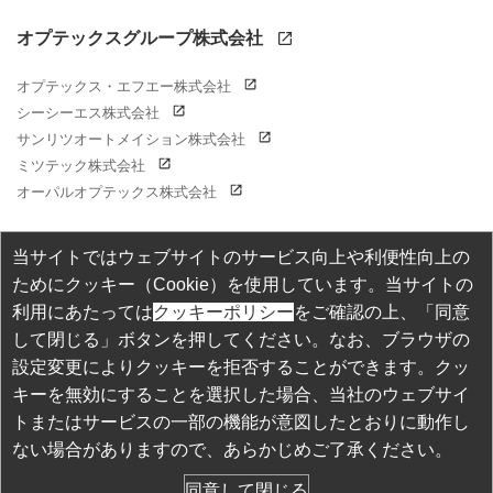
オプテックスグループ株式会社
オプテックス・エフエー株式会社
シーシーエス株式会社
サンリツオートメイション株式会社
ミツテック株式会社
オーパルオプテックス株式会社
当サイトではウェブサイトのサービス向上や利便性向上の
ためにクッキー（Cookie）を使用しています。当サイトの
個人情報保護方針
利用にあたっては
クッキーポリシー
をご確認の上、「同意
して閉じる」ボタンを押してください。なお、ブラウザの
当サイトご利用上の注意
設定変更によりクッキーを拒否することができます。クッ
商標・登録商標について
キーを無効にすることを選択した場合、当社のウェブサイ
トまたはサービスの一部の機能が意図したとおりに動作し
ない場合がありますので、あらかじめご了承ください。
Copyright ©
2026 OPTEX CO., LTD.
同意して閉じる