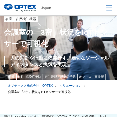
Japan
在室・在席検知機器
会議室の「3密」状況をIoTセン
サーで可視化
人の判断や行動に依存せず、適切なソーシャル
ディスタンスと換気を実現
可視化
IoT
感染症予防
衛生管理・感染症予防
オフィス・事業所
オプテックス株式会社 OPTEX
ソリューション
会議室の「3密」状況をIoTセンサーで可視化
新型コロナウイルス感染症（COVID-19）の影響により、