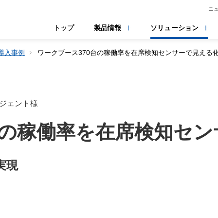
ニ
トップ
製品情報
ソリューション
導入事例
ワークブース370台の稼働率を在席検知センサーで見える
ージェント様
台の稼働率を在席検知セ
実現