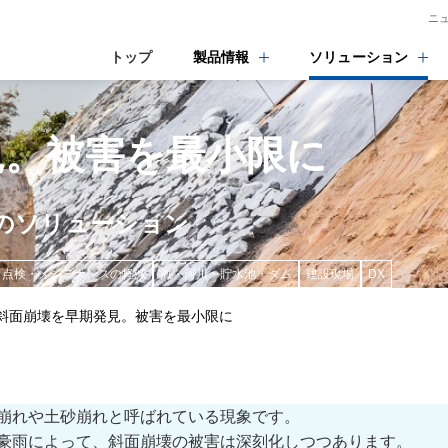
ニ
トップ
製品情報
ソリューション
見。被害を最小限に
のソリューション
点検・メンテナンスの軽減
海・河川・貯水池・ダム
建設現場
DX
斜面崩壊を早期発見。被害を最小限に
崩れや土砂崩れと呼ばれている現象です。
豪雨によって、斜面崩壊の被害は深刻化しつつあります。