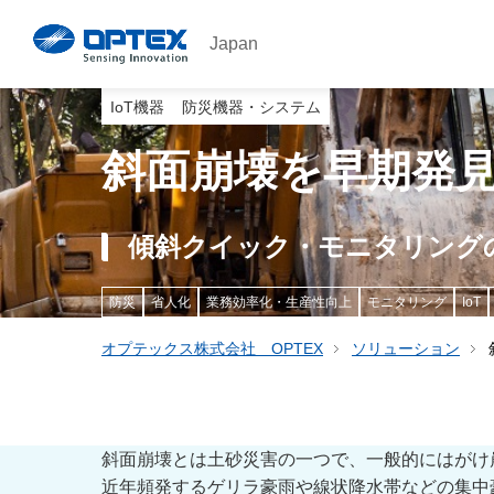
Japan
IoT機器
防災機器・システム
斜面崩壊を早期発
傾斜クイック・モニタリング
防災
省人化
業務効率化・生産性向上
モニタリング
IoT
オプテックス株式会社 OPTEX
ソリューション
斜面崩壊とは土砂災害の一つで、一般的にはがけ
近年頻発するゲリラ豪雨や線状降水帯などの集中