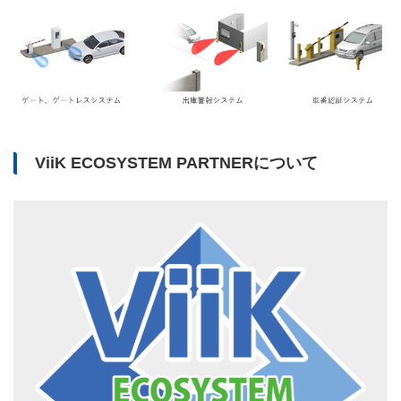
ViiK ECOSYSTEM PARTNERについて